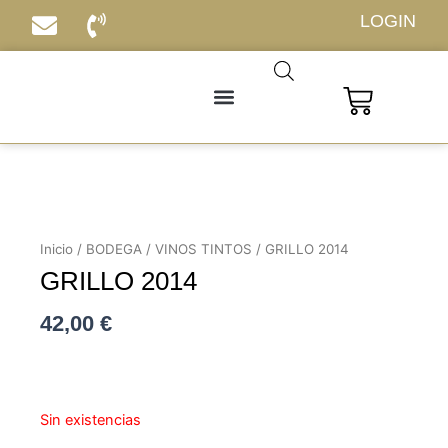
Ir
LOGIN
al
contenido
Carrito
Inicio
/
BODEGA
/
VINOS TINTOS
/ GRILLO 2014
GRILLO 2014
42,00
€
Sin existencias