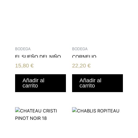
BODEGA
BODEGA
EL SUEÑO DEL NIÑO
CORNELIO
TINTILLA DE ROTA
SELECCION RESERVA
15,80
€
22,20
€
14
Añadir al
Añadir al
carrito
carrito