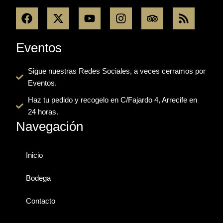
F
X
Y
I
T
R
a
-
o
n
r
s
c
t
u
s
i
s
e
w
t
t
p
Eventos
b
i
u
a
a
o
t
b
g
d
Sigue nuestras Redes Sociales, a veces cerramos por
o
t
e
r
v
Eventos.
k
e
a
i
r
m
s
Haz tu pedido y recogelo en C/Fajardo 4, Arrecife en
o
24 horas.
r
Navegación
Inicio
Bodega
Contacto