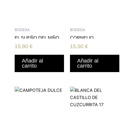
BODEGA
BODEGA
EL SUEÑO DEL NIÑO
CORNELIO
TINTILLA DE ROTA
SELECCION CRIANZA
15,80
€
15,50
€
18
Añadir al
Añadir al
carrito
carrito