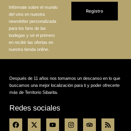
Infórmate sobre el mundo
del vino en nuestra
newsletter personalizada
para los fans de las
bodegas y sé el primero
en recibir las ofertas en
nuestra tienda online.
Después de 11 años nos tomamos un descanso en lo que
buscamos una mejor localización para ti y poder ofrecerte
más de Territorio Sibarita.
Redes sociales
F
X
Y
I
T
R
a
-
o
n
r
s