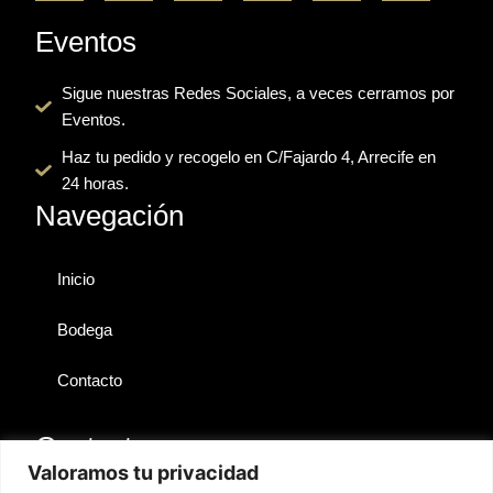
c
t
u
s
i
s
e
w
t
t
p
Eventos
b
i
u
a
a
o
t
b
g
d
Sigue nuestras Redes Sociales, a veces cerramos por
o
t
e
r
v
Eventos.
k
e
a
i
r
m
s
Haz tu pedido y recogelo en C/Fajardo 4, Arrecife en
o
24 horas.
r
Navegación
Inicio
Bodega
Contacto
Contactos
Valoramos tu privacidad