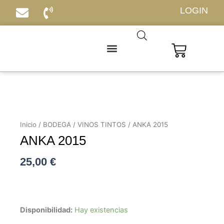
Ir
LOGIN
al
contenido
Carrito
Inicio
/
BODEGA
/
VINOS TINTOS
/ ANKA 2015
ANKA 2015
25,00
€
ANKA
Disponibilidad:
Hay existencias
2015