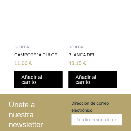
BODEGA
BODEGA
CAMPOTEJA DULCE
BLANCA DEL
CASTILLO DE
11,00
€
48,15
€
CUZCURRITA 17
Añadir al
Añadir al
carrito
carrito
Únete a
Dirección de correo
electrónico:
nuestra
newsletter