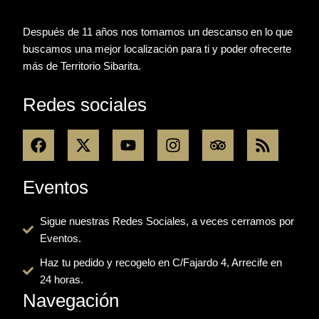
Después de 11 años nos tomamos un descanso en lo que
buscamos una mejor localización para ti y poder ofrecerte
más de Territorio Sibarita.
Redes sociales
F
X
Y
I
T
R
a
-
o
n
r
s
c
t
u
s
i
s
e
w
t
t
p
Eventos
b
i
u
a
a
o
t
b
g
d
Sigue nuestras Redes Sociales, a veces cerramos por
o
t
e
r
v
Eventos.
k
e
a
i
r
m
s
Haz tu pedido y recogelo en C/Fajardo 4, Arrecife en
o
24 horas.
r
Navegación