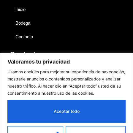
Inicio
Bodega
Contacto
Contactos
Valoramos tu privacidad
Lanzarote
Usamos cookies para mejorar su experiencia de navegación,
mostrarle anuncios o contenidos personalizados y analizar
hola@territoriosibarita.com
nuestro tráfico. Al hacer clic en “Aceptar todo” usted da su
+34 676 361 778
consentimiento a nuestro uso de las cookies.
GESTIÓN
PRODUCTOS
Aceptar todo
Copyright © 2024
ComercioPro
| Todos los derechos
reservados