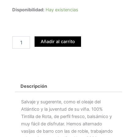
EL
Disponibilidad:
Hay existencias
SUEÑO
DEL
NIÑO
TINTILLA
DE
Añadir al carrito
ROTA
cantidad
Descripción
Salvaje y sugerente, como el oleaje del
Atlántico y la juventud de su viña. 100%
Tintilla de Rota, de perfil fresco, balsámico y
muy fácil de disfrutar. Hemos alternado
vasijas de barro con las de roble, trabajando