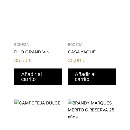
BODEGA
BODEGA
DUO GRAND VIN
CASA YAGUE
BLANC
CHARDONNAY 18
35,50
€
35,00
€
Añadir al
Añadir al
carrito
carrito