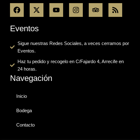
F
X
Y
I
T
R
a
-
o
n
r
s
c
t
u
s
i
s
e
w
t
t
p
Eventos
b
i
u
a
a
o
t
b
g
d
Sigue nuestras Redes Sociales, a veces cerramos por
o
t
e
r
v
Eventos.
k
e
a
i
r
m
s
Haz tu pedido y recogelo en C/Fajardo 4, Arrecife en
o
24 horas.
r
Navegación
Inicio
Bodega
Contacto