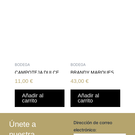
BODEGA
BODEGA
CAMPOTEJA DULCE
BRANDY MARQUES
MERITO G.RESERVA
11,00
€
43,00
€
25 años
Añadir al
Añadir al
carrito
carrito
Únete a
Dirección de correo
electrónico:
nuestra