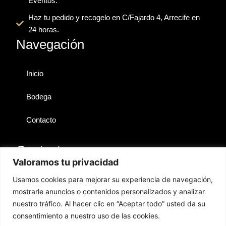
Eventos.
k
e
a
i
r
m
s
Haz tu pedido y recogelo en C/Fajardo 4, Arrecife en
o
24 horas.
r
Navegación
Inicio
Bodega
Contacto
Contactos
Valoramos tu privacidad
Lanzarote
Usamos cookies para mejorar su experiencia de navegación,
mostrarle anuncios o contenidos personalizados y analizar
hola@territoriosibarita.com
nuestro tráfico. Al hacer clic en “Aceptar todo” usted da su
+34 676 361 778
consentimiento a nuestro uso de las cookies.
GESTIÓN