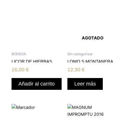
AGOTADO
BODEGA
Sin categorizar
LICOR DE HIERBAS
LOMO S.MONTANERA
MERITO
LONCHEADO 100GR.
16,00
€
12,30
€
Añadir al carrito
Leer más