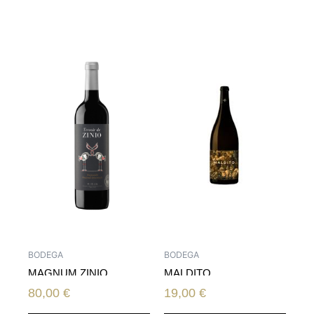
BODEGA
BODEGA
MAGNUM ZINIO
MALDITO
SELECCIÓN DE
80,00
€
19,00
€
SUELOS