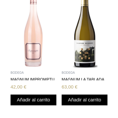
BODEGA
BODEGA
MAGNUM IMPROMPTU
MAGNUM LA TABLADA
ROSE
42,00
€
63,00
€
Añadir al carrito
Añadir al carrito