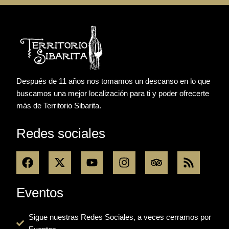
Después de 11 años nos tomamos un descanso en lo que
buscamos una mejor localización para ti y poder ofrecerte
más de Territorio Sibarita.
Redes sociales
F
X
Y
I
T
R
a
-
o
n
r
s
c
t
u
s
i
s
e
w
t
t
p
Eventos
b
i
u
a
a
o
t
b
g
d
Sigue nuestras Redes Sociales, a veces cerramos por
o
t
e
r
v