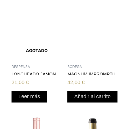
AGOTADO
DESPENSA
BODEGA
LONCHEADO JAMÓN
MAGNUM IMPROMPTU
S.MONTANERA 100GR
2016
21,00
€
42,00
€
Leer más
Añadir al carrito