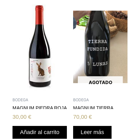
AGOTADO
BODEGA
BODEGA
MAGNUM PIEDRA ROJA
MAGNUM TIERRA
CRIANZA
FUNDIDA 5 LUNAS
30,00
€
70,00
€
Añadir al carrito
Leer más