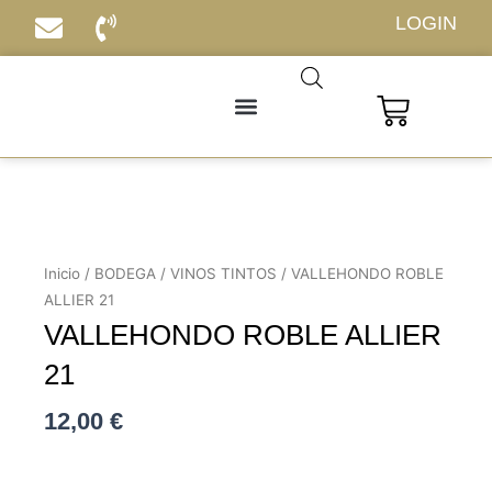
Ir
LOGIN
al
contenido
Carrito
Inicio
/
BODEGA
/
VINOS TINTOS
/ VALLEHONDO ROBLE
ALLIER 21
VALLEHONDO ROBLE ALLIER
21
12,00
€