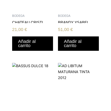
BODEGA
BODEGA
CHATEAU CRISTI
BRANDY YSABEL
BRAVOURE
REGINA
21,00
€
51,00
€
CABERNET SHIRAZ
FETEASCA N
Añadir al
Añadir al
carrito
carrito