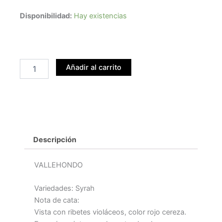
VALLEHONDO
Disponibilidad:
Hay existencias
ROBLE
ALLIER
21
cantidad
Añadir al carrito
Descripción
VALLEHONDO
Variedades: Syrah
Nota de cata:
Vista con ribetes violáceos, color rojo cereza.