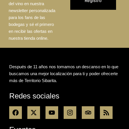
del vino en nuestra
newsletter personalizada
para los fans de las
bodegas y sé el primero
en recibir las ofertas en
nuestra tienda online.
Después de 11 años nos tomamos un descanso en lo que
buscamos una mejor localización para ti y poder ofrecerte
más de Territorio Sibarita.
Redes sociales
F
X
Y
I
T
R
a
-
o
n
r
s
c
t
u
s
i
s
e
w
t
t
p