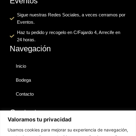
Eventos
b
i
u
a
a
o
t
b
g
d
Sigue nuestras Redes Sociales, a veces cerramos por
o
t
e
r
v
Eventos.
k
e
a
i
r
m
s
Haz tu pedido y recogelo en C/Fajardo 4, Arrecife en
o
24 horas.
r
Navegación
Inicio
Bodega
Contacto
Contactos
Valoramos tu privacidad
Lanzarote
Usamos cookies para mejorar su experiencia de navegación,