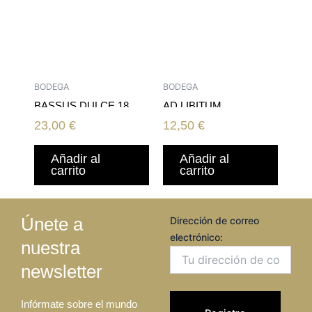
BODEGA
BODEGA
BASSUS DULCE 18
AD LIBITUM
MATURANA TINTA 2012
23,00
€
12,50
€
Añadir al
Añadir al
carrito
carrito
Únete a
Dirección de correo
electrónico:
nuestra
newsletter
Infórmate sobre el mundo