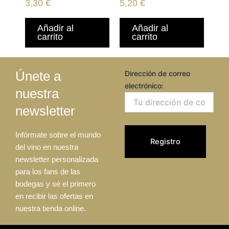
YAIZA 100ML
MURRAY RIVER
3,30
€
5,20
€
Añadir al
Añadir al
carrito
carrito
Únete a
Dirección de correo
electrónico:
nuestra
newsletter
Infórmate sobre el mundo
del vino en nuestra
newsletter personalizada
para los fans de las
bodegas y sé el primero
en recibir las ofertas en
nuestra tienda online.