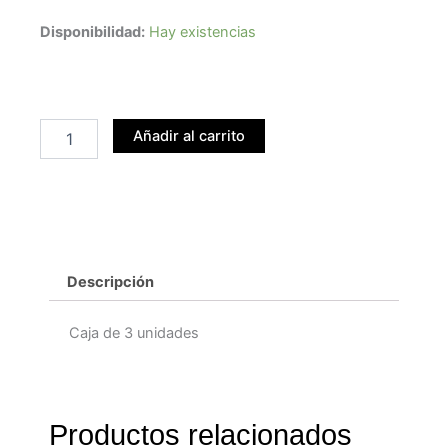
Puro
Disponibilidad:
Hay existencias
Romeo
y
Julieta
Short
Churchills
Añadir al carrito
cantidad
Descripción
Caja de 3 unidades
Productos relacionados