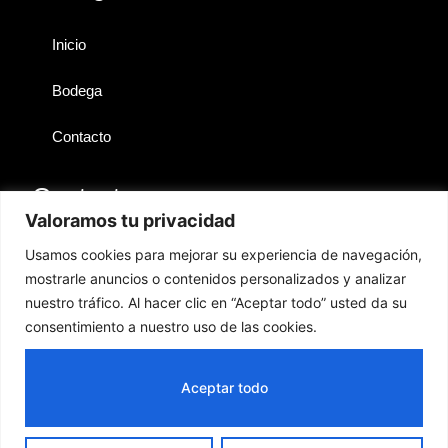
Inicio
Bodega
Contacto
Contactos
Valoramos tu privacidad
Lanzarote
Usamos cookies para mejorar su experiencia de navegación,
mostrarle anuncios o contenidos personalizados y analizar
hola@territoriosibarita.com
nuestro tráfico. Al hacer clic en “Aceptar todo” usted da su
+34 676 361 778
consentimiento a nuestro uso de las cookies.
GESTIÓN
PRODUCTOS
Aceptar todo
Copyright © 2024
ComercioPro
| Todos los derechos
reservados