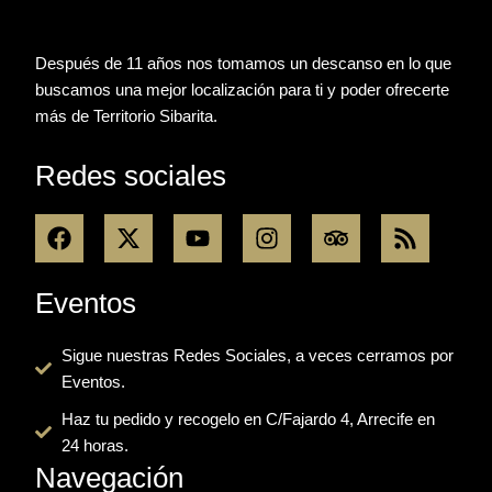
Después de 11 años nos tomamos un descanso en lo que
buscamos una mejor localización para ti y poder ofrecerte
más de Territorio Sibarita.
Redes sociales
F
X
Y
I
T
R
a
-
o
n
r
s
c
t
u
s
i
s
e
w
t
t
p
Eventos
b
i
u
a
a
o
t
b
g
d
Sigue nuestras Redes Sociales, a veces cerramos por
o
t
e
r
v
Eventos.
k
e
a
i
r
m
s
Haz tu pedido y recogelo en C/Fajardo 4, Arrecife en
o
24 horas.
r
Navegación