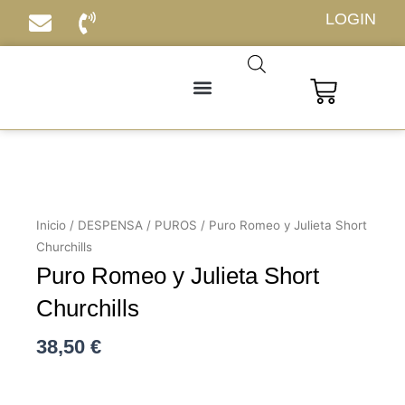
Ir
LOGIN
al
contenido
Carrito
Inicio
/
DESPENSA
/
PUROS
/ Puro Romeo y Julieta Short
Churchills
Puro Romeo y Julieta Short
Churchills
38,50
€