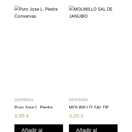
DESPENSA
DESPENSA
Puro Jose L. Piedra
MOLINILLO SAL DE
Conservas
JANUBIO
9,95
€
3,00
€
Añadir al
Añadir al