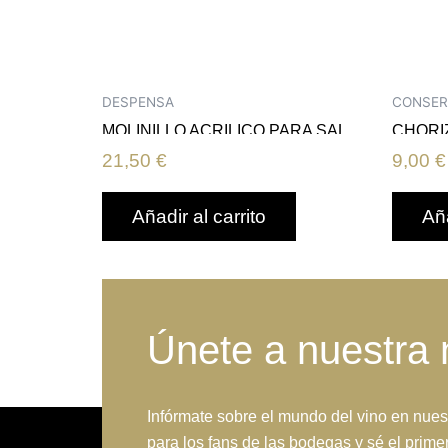
DESPENSA
CONSER
MOLINILLO ACRILICO PARA SAL
CHORIZ
21,50
€
9,00
€
Añadir al carrito
Aña
Únete a nuestra 
Infórmate sobre el mundo del vino en nues
para los fans de las bodegas y sé el primer