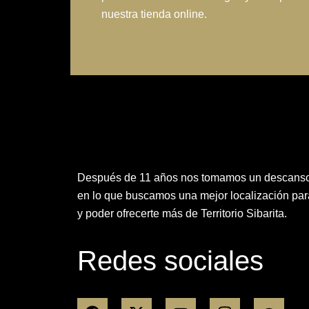
nuestra tienda online.
Después de 11 años nos tomamos un descans
en lo que buscamos una mejor localización para
y poder ofrecerte más de Territorio Sibarita.
Redes sociales
F
R
X
Y
I
T