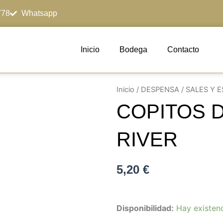
778
Whatsapp
Inicio
Bodega
Contacto
Inicio
/
DESPENSA
/
SALES Y E
COPITOS 
RIVER
5,20
€
COPITOS
Disponibilidad:
Hay existen
DE