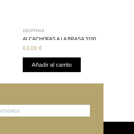
DESPENSA
L
ALCACHOFAS A LA BRASA 3100
ML
63,00
€
Añadir al carrito