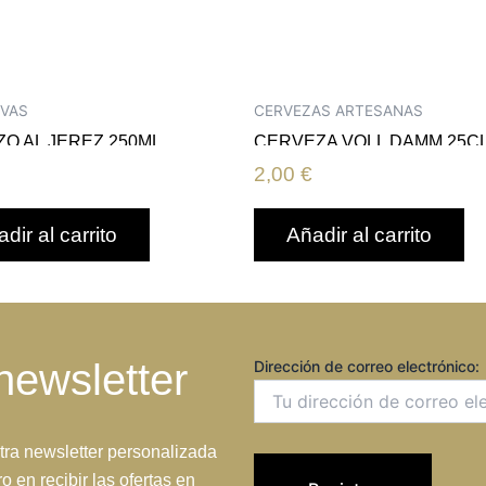
VAS
CERVEZAS ARTESANAS
O AL JEREZ 250ML
CERVEZA VOLL DAMM 25C
2,00
€
dir al carrito
Añadir al carrito
newsletter
Dirección de correo electrónico:
tra newsletter personalizada
o en recibir las ofertas en