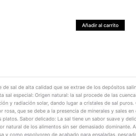
SAL
MURRAY
RIVER
cantidad
Añadir al carrito
e de sal de alta calidad que se extrae de los depósitos salin
ta sal especial: Origen natural: la sal procede de las cuenca
ón y radiación solar, dando lugar a cristales de sal puros. C
r rosa, que se debe a la presencia de minerales y sales en e
s platos. Sabor delicado: La sal tiene un sabor suave y d
or natural de los alimentos sin ser demasiado dominante. Ap
a y como espolvoreo de acabado para ensaladas, pescados,