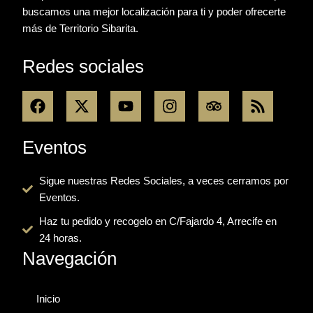
buscamos una mejor localización para ti y poder ofrecerte
más de Territorio Sibarita.
Redes sociales
F
X
Y
I
T
R
a
-
o
n
r
s
c
t
u
s
i
s
e
w
t
t
p
Eventos
b
i
u
a
a
o
t
b
g
d
Sigue nuestras Redes Sociales, a veces cerramos por
o
t
e
r
v
Eventos.
k
e
a
i
r
m
s
Haz tu pedido y recogelo en C/Fajardo 4, Arrecife en
o
24 horas.
r
Navegación
Inicio