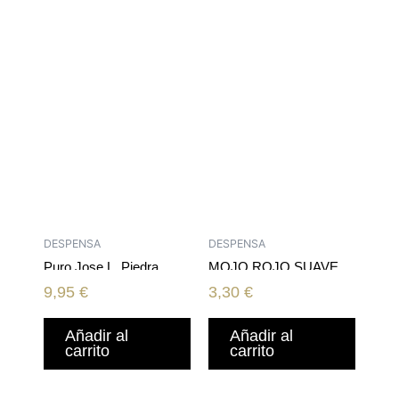
DESPENSA
DESPENSA
Puro Jose L. Piedra
MOJO ROJO SUAVE
Conservas
YAIZA 100ML
9,95
€
3,30
€
Añadir al
Añadir al
carrito
carrito