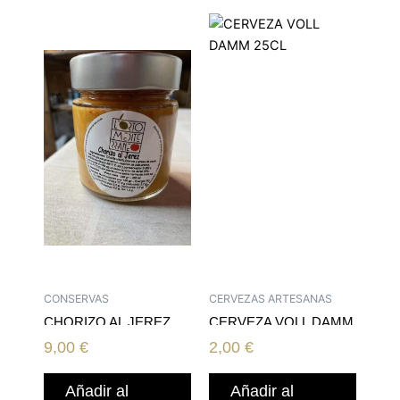
CONSERVAS
CERVEZAS ARTESANAS
CHORIZO AL JEREZ
CERVEZA VOLL DAMM
250ML
25CL
9,00
€
2,00
€
Añadir al
Añadir al