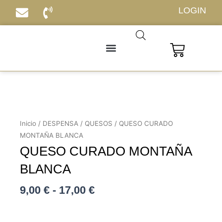
Ir
LOGIN
al
contenido
Carrito
Inicio
/
DESPENSA
/
QUESOS
/ QUESO CURADO
MONTAÑA BLANCA
QUESO CURADO MONTAÑA
BLANCA
Rango
9,00
€
-
17,00
€
de
precios: