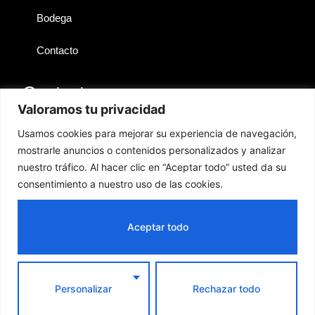
Bodega
Contacto
Contactos
Valoramos tu privacidad
Lanzarote
Usamos cookies para mejorar su experiencia de navegación,
mostrarle anuncios o contenidos personalizados y analizar
hola@territoriosibarita.com
nuestro tráfico. Al hacer clic en “Aceptar todo” usted da su
+34 676 361 778
consentimiento a nuestro uso de las cookies.
GESTIÓN
PRODUCTOS
Aceptar todo
Copyright © 2024
ComercioPro
| Todos los derechos
reservados
Política de privacidad
Política de Cookies
Política de envío
Personalizar
Rechazar todo
Política de reembolso
Términos del servicio