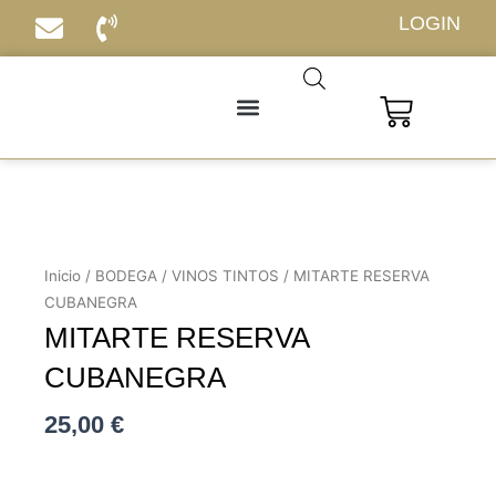
Ir
LOGIN
al
contenido
Carrito
Inicio
/
BODEGA
/
VINOS TINTOS
/ MITARTE RESERVA
CUBANEGRA
MITARTE RESERVA
CUBANEGRA
25,00
€