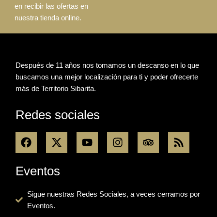
en recibir las ofertas en
nuestra tienda online.
Después de 11 años nos tomamos un descanso en lo que
buscamos una mejor localización para ti y poder ofrecerte
más de Territorio Sibarita.
Redes sociales
F
X
Y
I
T
R
a
-
o
n
r
s
c
t
u
s
i
s
e
w
t
t
p
Eventos
b
i
u
a
a
o
t
b
g
d
Sigue nuestras Redes Sociales, a veces cerramos por
o
t
e
r
v
Eventos.
k
e
a
i