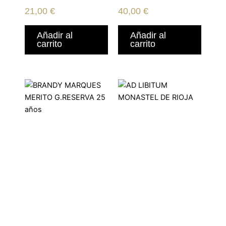
BRAVOURE
21,00
€
40,00
€
CABERNET SHIRAZ
FETEASCA N
Añadir al
Añadir al
carrito
carrito