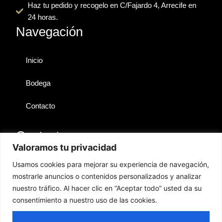
r
m
s
Haz tu pedido y recogelo en C/Fajardo 4, Arrecife en
o
24 horas.
r
Navegación
Inicio
Bodega
Contacto
Contactos
Valoramos tu privacidad
Lanzarote
Usamos cookies para mejorar su experiencia de navegación,
mostrarle anuncios o contenidos personalizados y analizar
hola@territoriosibarita.com
nuestro tráfico. Al hacer clic en “Aceptar todo” usted da su
+34 676 361 778
consentimiento a nuestro uso de las cookies.
GESTIÓN
PRODUCTOS