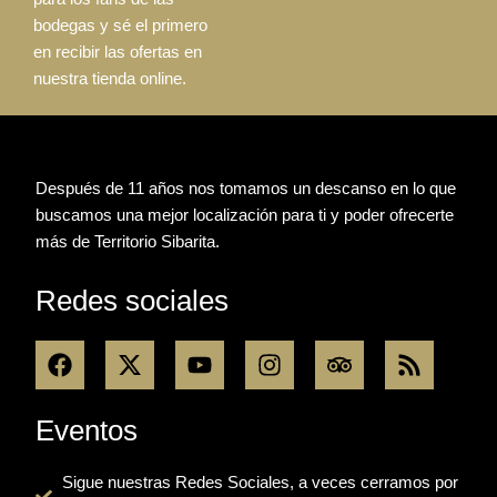
bodegas y sé el primero
en recibir las ofertas en
nuestra tienda online.
Después de 11 años nos tomamos un descanso en lo que
buscamos una mejor localización para ti y poder ofrecerte
más de Territorio Sibarita.
Redes sociales
F
X
Y
I
T
R
a
-
o
n
r
s
c
t
u
s
i
s
e
w
t
t
p
Eventos
b
i
u
a
a
o
t
b
g
d
Sigue nuestras Redes Sociales, a veces cerramos por