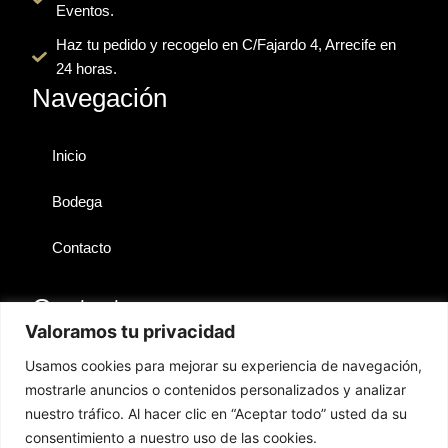
o
t
e
r
v
Eventos.
k
e
a
i
r
m
s
Haz tu pedido y recogelo en C/Fajardo 4, Arrecife en
o
24 horas.
r
Navegación
Inicio
Bodega
Contacto
Contactos
Valoramos tu privacidad
Lanzarote
Usamos cookies para mejorar su experiencia de navegación,
mostrarle anuncios o contenidos personalizados y analizar
hola@territoriosibarita.com
nuestro tráfico. Al hacer clic en “Aceptar todo” usted da su
+34 676 361 778
consentimiento a nuestro uso de las cookies.
GESTIÓN