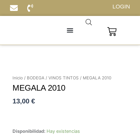
Ir
LOGIN
al
contenido
Carrito
Inicio
/
BODEGA
/
VINOS TINTOS
/ MEGALA 2010
MEGALA 2010
13,00
€
MEGALA
Disponibilidad:
Hay existencias
2010