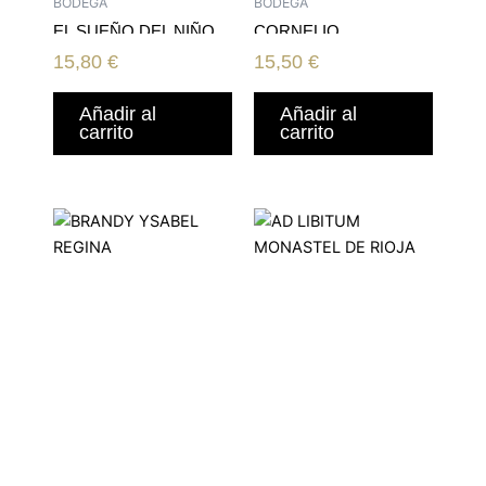
BODEGA
BODEGA
EL SUEÑO DEL NIÑO
CORNELIO
TINTILLA DE ROTA
SELECCION CRIANZA
15,80
€
15,50
€
18
Añadir al
Añadir al
carrito
carrito