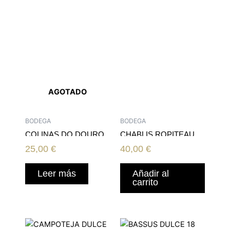
AGOTADO
BODEGA
BODEGA
COLINAS DO DOURO
CHABLIS ROPITEAU
RESERVA TINTO 17
25,00
€
40,00
€
Leer más
Añadir al
carrito