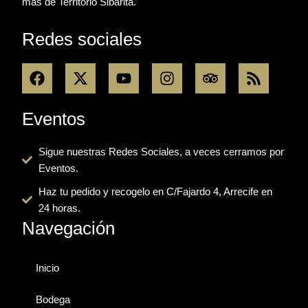
más de Territorio Sibarita.
Redes sociales
F
X
Y
I
T
R
a
-
o
n
r
s
c
t
u
s
i
s
e
w
t
t
p
Eventos
b
i
u
a
a
o
t
b
g
d
Sigue nuestras Redes Sociales, a veces cerramos por
o
t
e
r
v
Eventos.
k
e
a
i
r
m
s
Haz tu pedido y recogelo en C/Fajardo 4, Arrecife en
o
24 horas.
r
Navegación
Inicio
Bodega